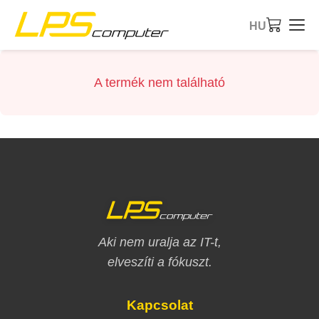
HU
Kezdőlap
A termék nem található
Termékek
Szolgáltatások
A cégről
eBay bolt
Aki nem uralja az IT-t,
elveszíti a fókuszt.
Kapcsolat