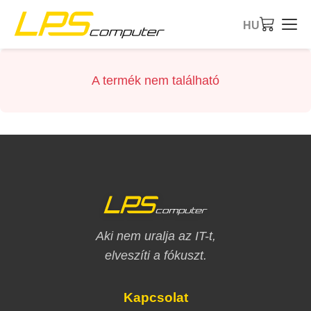
HU
Kezdőlap
A termék nem található
Termékek
Szolgáltatások
A cégről
eBay bolt
Aki nem uralja az IT-t,
elveszíti a fókuszt.
Kapcsolat