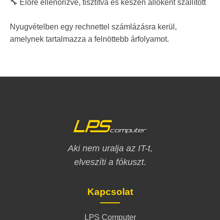
🔧 Előre ellenőrizve, tisztítva és készen állóként szállított
Nyugvételben egy rechnettel számlázásra kerül,
amelynek tartalmazza a felnöttebb árfolyamot.
Aki nem uralja az IT-t,
elveszíti a fókuszt.
Kapcsolat
LPS Computer