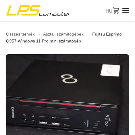
HU
Kezdőlap
Összes termék
›
Asztali számítógépek
›
Fujitsu Esprimo
Q957 Windows 11 Pro mini számítógép
Termékek
Szolgáltatások
A cégről
eBay bolt