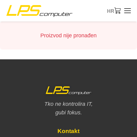
HR
Početna
Proizvod nije pronađen
Proizvodi
Usluge
O tvrtki
eBay trgovina
Tko ne kontrolira IT,
gubi fokus.
Kontakt