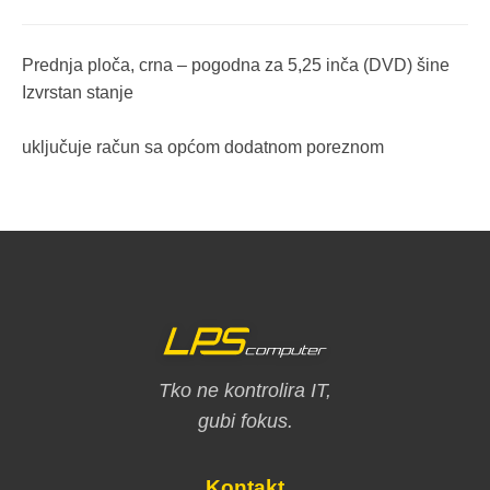
Prednja ploča, crna – pogodna za 5,25 inča (DVD) šine
Izvrstan stanje
uključuje račun sa općom dodatnom poreznom
Tko ne kontrolira IT,
gubi fokus.
Kontakt