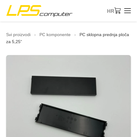
HR
Početna
Svi proizvodi
›
PC komponente
›
PC sklopna prednja ploča
za 5,25“
Proizvodi
Usluge
O tvrtki
eBay trgovina