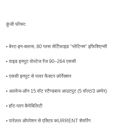
कुंजी फीचर:
• बेस्ट-इन-क्लास, 80 प्लस सेर्टिफाइड "प्लेटिनम" इफिशिएन्सी
• वाइड इनपुट वोल्टेज रेंज 90–264 एससी
• एससी इनपुट से पावर फैक्टर कोर्रेक्शन
• अलवेज-ऑन 15 वॉट स्टैण्डबाय आउटपुट (5 वॉल्ट/3 अम्पेर)
• हॉट-प्लग कैपेबिलिटी
• पारेलल ऑपरेशन से एक्टिव कURRENT शेयरिंग