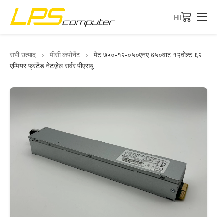
HI
होम
सभी उत्पाद
›
पीसी कंपोनेंट
›
पेट ७५०-१२-०५०एनए ७५०वाट १२वोल्ट ६२
एम्पियर फ्रंटेंड नेटज़ेल सर्वर पीएसयू
उत्पाद
सेवाएं
कंपनी के बारे में
ईबे शॉप