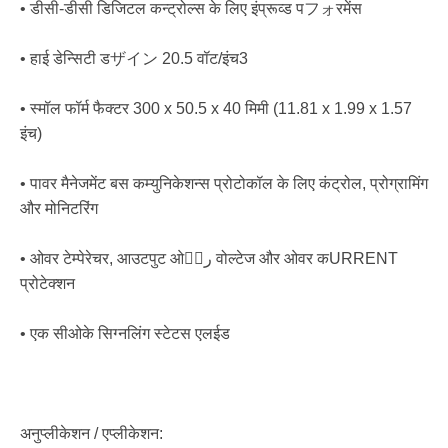
• डीसी-डीसी डिजिटल कन्ट्रोल्स के लिए इंप्रूव्ड पフォरमेंस
• हाई डेन्सिटी डザイン 20.5 वॉट/इंच3
• स्मॉल फॉर्म फैक्टर 300 x 50.5 x 40 मिमी (11.81 x 1.99 x 1.57
इंच)
• पावर मैनेजमेंट बस कम्युनिकेशन्स प्रोटोकॉल के लिए कंट्रोल, प्रोग्रामिंग
और मोनिटरिंग
• ओवर टेम्पेरेचर, आउटपुट ओवِر वोल्टेज और ओवर कURRENT
प्रोटेक्शन
• एक सीओके सिग्नलिंग स्टेटस एलईड
अनुप्लीकेशन / एप्लीकेशन: