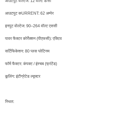
आउटपुट वोल्टेज: 12 वॉल्ट डीसी
आउटपुट कURRENT: 62 अम्पेर
इनपुट वोल्टेज: 90–264 वॉल्ट एससी
पावर फैक्टर कोर्रेक्शन (पीएफसी): एक्टिव
सर्टिफिकेशन: 80 प्लस प्लेटिनम
फॉर्म फैक्टर: कंपक्ट / इंस्चब (फ्रंटेंड)
कूलिंग: इंटीग्रेटेड ल्यूफ्टर
स्थित: