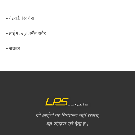
• नेटवर्क स्विचेस
• हाई पرفार्मेंस सर्वर
• राउटर
जो आईटी पर नियंत्रण नहीं रखता,
वह फोकस खो देता है।