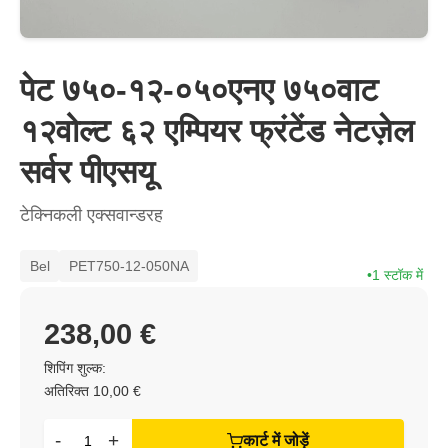
पेट ७५०-१२-०५०एनए ७५०वाट
१२वोल्ट ६२ एम्पियर फ्रंटेंड नेटज़ेल
सर्वर पीएसयू
टेक्निकली एक्सवान्डरह
Bel
PET750-12-050NA
1 स्टॉक में
238,00 €
शिपिंग शुल्क:
अतिरिक्त 10,00 €
-
+
कार्ट में जोड़ें