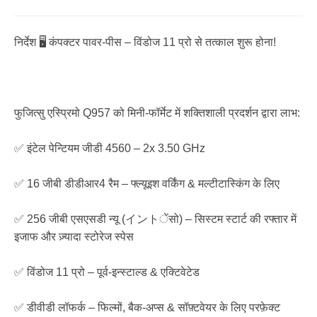
निर्देश 🖥️ कंपक्टर पावर-पीस – विंडोज 11 प्रो से तत्काल शुरू होना!
फुजित्सु एस्प्रिमो Q957 को मिनी-फॉर्मेट में शक्तिशाली प्रदर्शन द्वारा लाभ:
✅ इंटेल पेन्टियम जीडी 4560 – 2x 3.50 GHz
✅ 16 जीबी डीडीआर4 रैम – फ्ल्यूइश वर्किंग & मल्टीटास्किंग के लिए
✅ 256 जीबी एसएसडी न्यू (イントेंसो) – सिस्टम स्टार्ट की रफ्तार में
इजाफ और ज़्यादा स्टोरेज स्पेस
✅ विंडोज 11 प्रो – पूर्व-इन्स्टाल्ड & एक्टिवेटेड
✅ डीवीडी लॉफर्क – फिल्मों, बैक-अप्स & सॉफ़्टवेयर के लिए परफ़ेक्ट