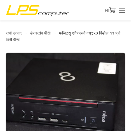
HI
होम
सभी उत्पाद
›
डेस्कटॉप पीसी
›
फजिट्सु एक्स्प्रिमो क्यू९५७ विंडोज़ ११ प्रो
मिनी पीसी
उत्पाद
सेवाएं
कंपनी के बारे में
ईबे शॉप