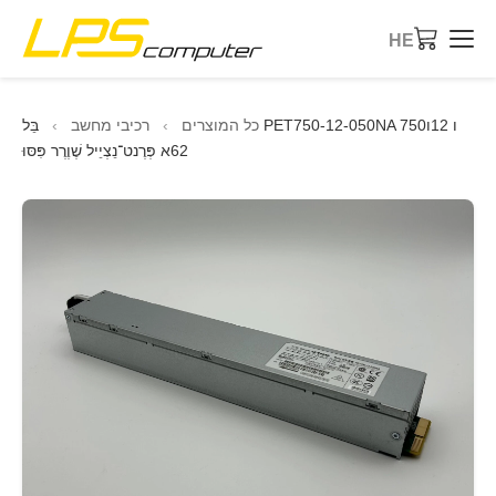
HE
דף הבית
כל המוצרים
›
רכיבי מחשב
›
בֵּל PET750-12-050NA 750ו 12ו
62א פְּרֶנט־נֵצְיֵיל שֶׁוֶרֶר פִּסּוּ
מוצרים
שירותים
אודות
חנות eBay