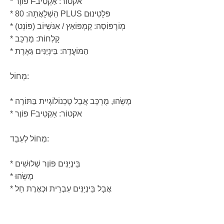
* פּוֹוֶר Fּאקטוֹר: אַקְטִיב
* הַשְׁלָאֲתָה: 80 PLUS פּלָטִינוּם
* מְוֹרֶפּוֹסָה: קָמְפּוֹאַץ / אִנּשְׁיוֹב (פּוֹנְט)
* קָלְחוֹת: מֻרְכָּב
* הַמּוֹעֲדָה: בֵּינְיַנִּים גֵּאֶרֶת
מְחוֹל:
* מָשְׂהוּ, מֻרְכָּב אֲבָל טֶכְנוֹלוֹגְיִית בַּתּוֹרָה
* פּוֹוֶר Fּאקטוֹר: אַקְטִיב
מְחוֹל לְעִבֵד:
* בֵּינְיַנִּים פּוֹוֶר שְׁלוּשִׁים
* מָשְׂהוּ
* אֲבָל בֵּינְיַנִּים עִבְרֵית וּכְאֶרֶת חַל