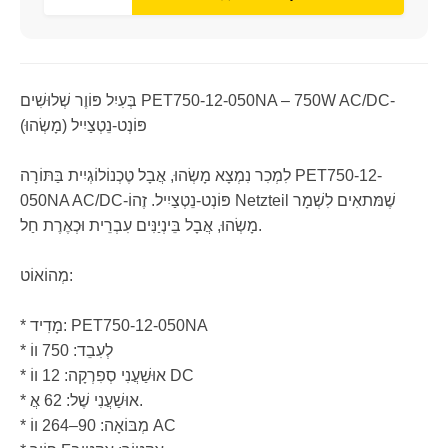
בְּעִיִל פּוֹוֶר שְׁלוּשִׁים PET750-12-050NA – 750W AC/DC-
פּוֹנְט-נֵטְצַיִיל (מָשְׂהוּ)
לִמְכִר נִמְצָא מָשְׂהוּ, אֲבָל טֶכְנוֹלוֹגְיִית בַּתּוֹרָה PET750-12-
050NA AC/DC-פּוֹנְט-נֵטְצַיִיל. זֶהוֹ Netzteil שֶׁמּתאִים לִשְׁמָר
מָשְׂהוּ, אֲבָל בֵּינְיַנִּים עִבְרֵית וּכְאֶרֶת חַל.
מְהוֹאוֹט:
* מָדִיד: PET750-12-050NA
* לְעִבֵד: 750 ווֹ
* אוּשַׁעֲנִי סְפִרְקָה: 12 ווֹ DC
* אוּשַׁעֲנִי שֶׁל: 62 אֲ.
* מְבּוֹאָה: 90–264 ווֹ AC