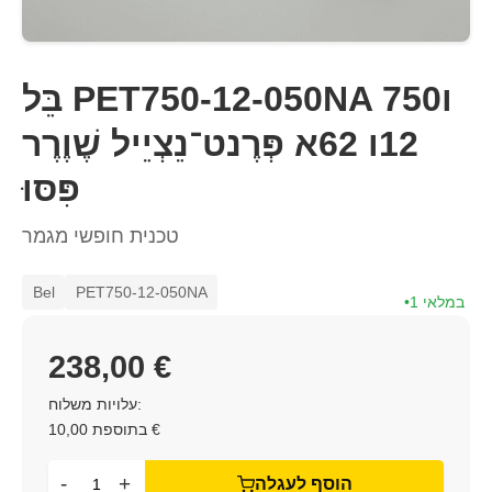
בֵּל PET750-12-050NA 750ו
12ו 62א פְּרֶנט־נֵצְיֵיל שֶׁוֶרֶר
פִּסּוּ
טכנית חופשי מגמר
Bel
PET750-12-050NA
1 במלאי
238,00 €
עלויות משלוח:
בתוספת 10,00 €
-
+
הוסף לעגלה