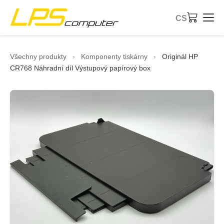
CS
Úvod
Všechny produkty
›
Komponenty tiskárny
›
Originál HP
CR768 Náhradní díl Výstupový papírový box
Produkty
Služby
O společnosti
eBay obchod