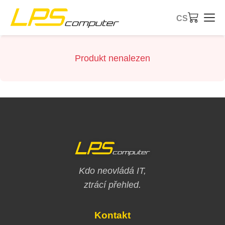
CS
Úvod
Produkt nenalezen
Produkty
Služby
O společnosti
eBay obchod
Kdo neovládá IT,
ztrácí přehled.
Kontakt