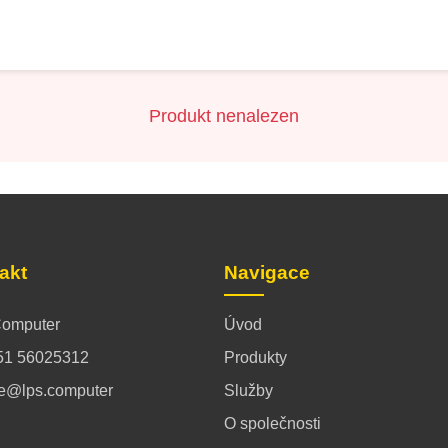
Produkt nenalezen
akt
Navigace
omputer
Úvod
51 56025312
Produkty
ce@lps.computer
Služby
O společnosti