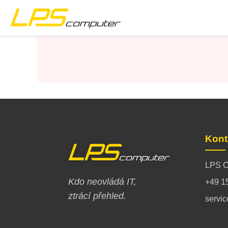
Úvod
Produkty
Služby
O společnosti
Kont
eBay obchod
LPS C
Kdo neovládá IT,
+49 1
ztrácí přehled.
servi