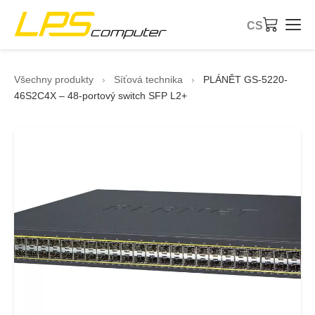
CS
Úvod
Všechny produkty
›
Síťová technika
›
PLÁNĚT GS-5220-
46S2C4X – 48-portový switch SFP L2+
Produkty
Služby
O společnosti
eBay obchod