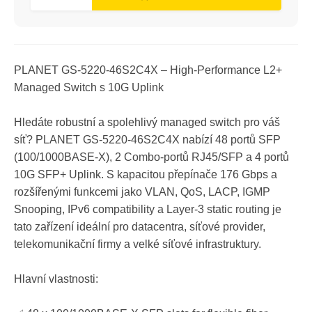
PLANET GS-5220-46S2C4X – High-Performance L2+
Managed Switch s 10G Uplink
Hledáte robustní a spolehlivý managed switch pro váš
síť? PLANET GS-5220-46S2C4X nabízí 48 portů SFP
(100/1000BASE-X), 2 Combo-portů RJ45/SFP a 4 portů
10G SFP+ Uplink. S kapacitou přepínače 176 Gbps a
rozšířenými funkcemi jako VLAN, QoS, LACP, IGMP
Snooping, IPv6 compatibility a Layer-3 static routing je
tato zařízení ideální pro datacentra, síťové provider,
telekomunikační firmy a velké síťové infrastruktury.
Hlavní vlastnosti: