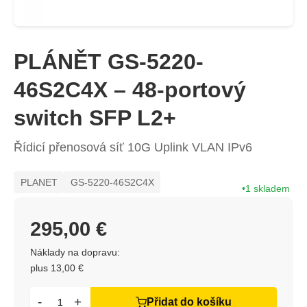
PLÁNĚT GS-5220-
46S2C4X – 48-portový
switch SFP L2+
Řídicí přenosová síť 10G Uplink VLAN IPv6
PLANET
GS-5220-46S2C4X
1 skladem
295,00 €
Náklady na dopravu:
plus 13,00 €
-
+
Přidat do košíku