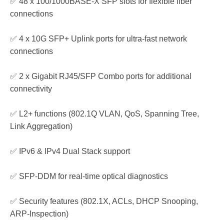
✅ 48 x 100/1000BASE-X SFP slots for flexible fiber
connections
✅ 4 x 10G SFP+ Uplink ports for ultra-fast network
connections
✅ 2 x Gigabit RJ45/SFP Combo ports for additional
connectivity
✅ L2+ functions (802.1Q VLAN, QoS, Spanning Tree,
Link Aggregation)
✅ IPv6 & IPv4 Dual Stack support
✅ SFP-DDM for real-time optical diagnostics
✅ Security features (802.1X, ACLs, DHCP Snooping,
ARP-Inspection)