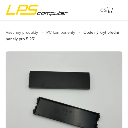
CS
Úvod
Všechny produkty
›
PC komponenty
›
Obdélný kryt přední
panely pro 5,25“
Produkty
Služby
O společnosti
eBay obchod