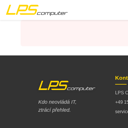
Úvod
Produkty
Služby
O společnosti
Kont
eBay obchod
LPS C
Kdo neovládá IT,
+49 1
ztrácí přehled.
servi