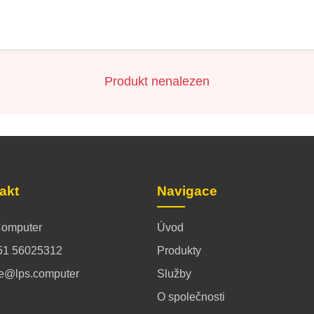
Produkt nenalezen
akt
Navigace
omputer
Úvod
51 56025312
Produkty
ce@lps.computer
Služby
O společnosti