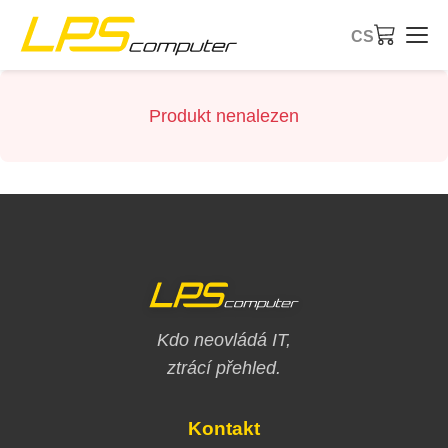
CS
Úvod
Produkt nenalezen
Produkty
Služby
O společnosti
eBay obchod
Kdo neovládá IT,
ztrácí přehled.
Kontakt