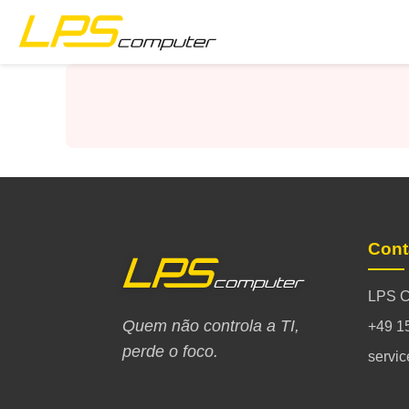
Início
Produtos
Serviços
Sobre a Empresa
Cont
Loja eBay
LPS C
Quem não controla a TI,
+49 1
perde o foco.
servi