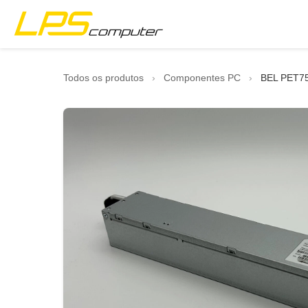
Início
Todos os produtos
›
Componentes PC
›
BEL PET75
Produtos
Serviços
Sobre a Empresa
Loja eBay