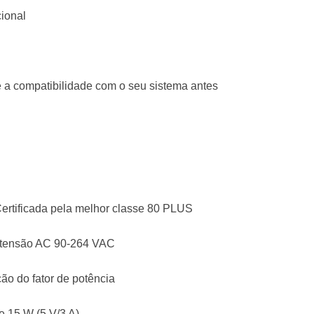
ional
ue a compatibilidade com o seu sistema antes
 Certificada pela melhor classe 80 PLUS
e tensão AC 90-264 VAC
ão do fator de potência
e 15 W (5 V/3 A)