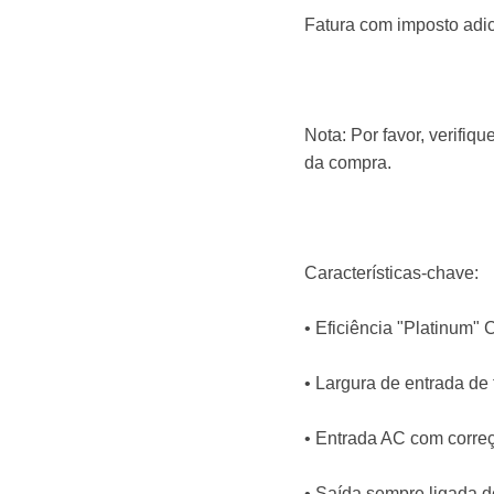
Fatura com imposto adic
Nota: Por favor, verifiq
da compra.
Características-chave:
• Eficiência "Platinum"
• Largura de entrada d
• Entrada AC com correç
• Saída sempre ligada d