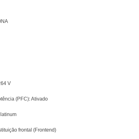
50NA
264 V
tência (PFC): Ativado
Platinum
ituição frontal (Frontend)