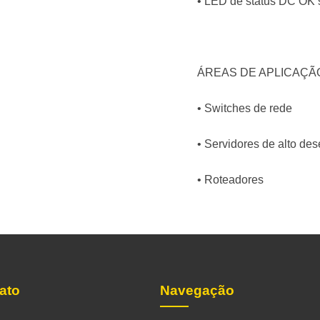
• LED de status DC OK s
ÁREAS DE APLICAÇÃO /
• Switches de rede
• Servidores de alto d
• Roteadores
ato
Navegação