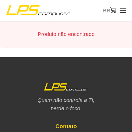
BR
Início
Produto não encontrado
Produtos
Serviços
Sobre a Empresa
Loja eBay
Quem não controla a TI,
perde o foco.
Contato