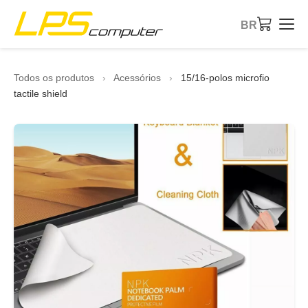
BR
Início
Todos os produtos
›
Acessórios
›
15/16-polos microfio
tactile shield
Produtos
Serviços
Sobre a Empresa
Loja eBay