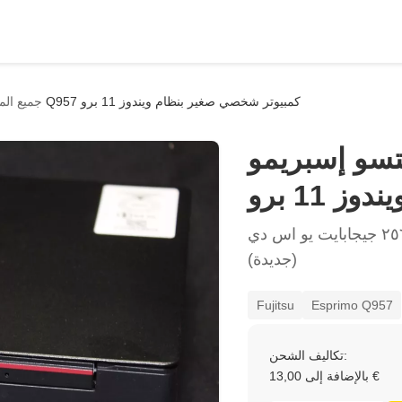
فوجيتسو إسبريمو Q957 كمبيوتر شخصي صغير بنظام ويندوز 11 برو
جميع الم
إسبريمو Q957 كمبيوتر
11 برو
بنتيوم جي ٤٥٦٠ – ١٦ جيجابايت رام – ٢٥٦ جيجابايت يو اس دي
(جديدة)
Fujitsu
Esprimo Q957
تكاليف الشحن:
بالإضافة إلى 13,00 €