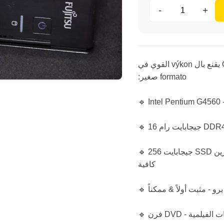
-
+
‏‫كما هو - محمول سريع من فوجيتسو إسبريمو Q957 يقنع بال výkon القوي في
formato صغير:
🔹 Intel Pentium G4560 
🔹 256 جيجابايت SSD جديد (إنتنسو) - بداية النظام السريع & مساحة تخزين
كافية