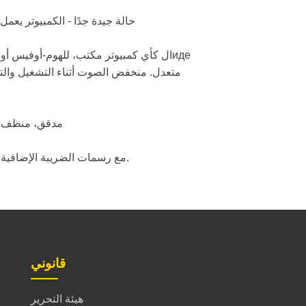
🔹 حالة جيدة جدًا - الكمبيوتر 
‫ идеال كأي كمبيوتر مكتب، للهوم-أوفيس أو
متعدل. منخفض الصوت أثناء التشغيل والتص
🔧 مدقق، منظف
ت получает_facturation مع رسمات الضريبة الإضافية.
قانوني
هيئة التحرير