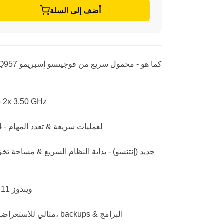
أضف إلى السلة
- 2x 3.50 GHz
🔹 16 جيجابايت رام DDR4 - لعمليات سريعة & تعدد المهام
🔹 ويندوز 11 برو - مثبت أولاً & ممكناً
🔹 فرن DVD - مثالي للاستعراضات الفيلمية، backups & البرامج