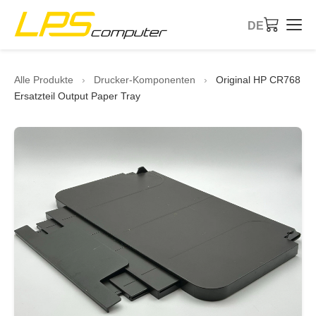
DE
Startseite
Alle Produkte
›
Drucker-Komponenten
›
Original HP CR768
Ersatzteil Output Paper Tray
Produkte
Dienstleistungen
Über die Firma
eBay-Shop